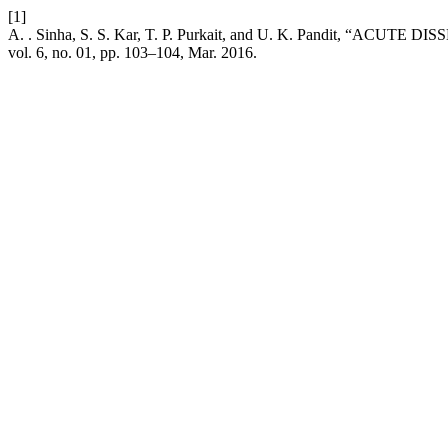
[1]
A. . Sinha, S. S. Kar, T. P. Purkait, and U. K. Pandit, “
vol. 6, no. 01, pp. 103–104, Mar. 2016.