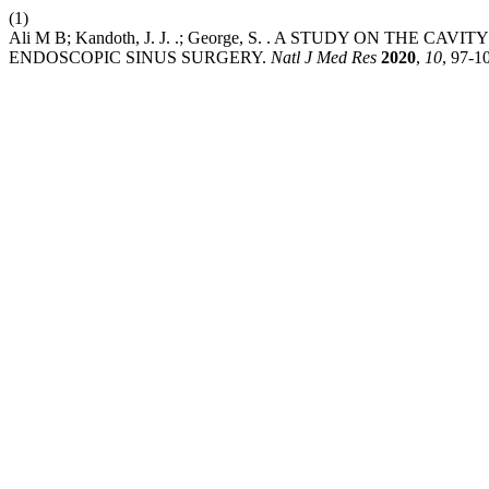
(1)
Ali M B; Kandoth, J. J. .; George, S. . A STUDY ON T
ENDOSCOPIC SINUS SURGERY.
Natl J Med Res
2020
,
10
, 97-1